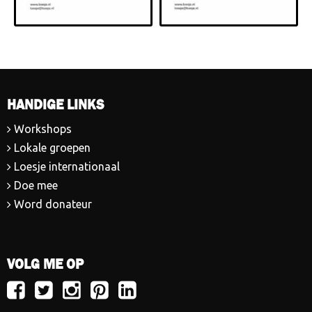
HANDIGE LINKS
Workshops
Lokale groepen
Loesje internationaal
Doe mee
Word donateur
VOLG ME OP
Volg
Volg
Volg
Volg
Volg
Loesje
Loesje
Loesje
Loesje
Loesje