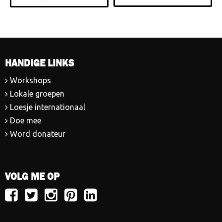
HANDIGE LINKS
Workshops
Lokale groepen
Loesje internationaal
Doe mee
Word donateur
VOLG ME OP
Volg
Volg
Volg
Volg
Volg
Loesje
Loesje
Loesje
Loesje
Loesje