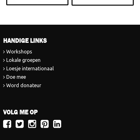
HANDIGE LINKS
Workshops
Lokale groepen
Loesje internationaal
Doe mee
Word donateur
VOLG ME OP
Volg
Volg
Volg
Volg
Volg
Loesje
Loesje
Loesje
Loesje
Loesje