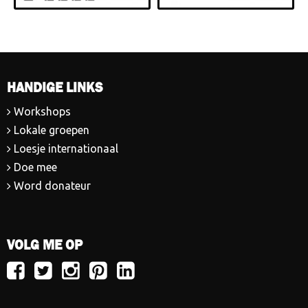
HANDIGE LINKS
Workshops
Lokale groepen
Loesje internationaal
Doe mee
Word donateur
VOLG ME OP
Volg
Volg
Volg
Volg
Volg
Loesje
Loesje
Loesje
Loesje
Loesje