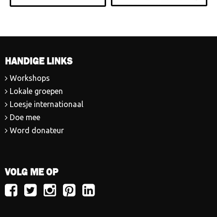
HANDIGE LINKS
Workshops
Lokale groepen
Loesje internationaal
Doe mee
Word donateur
VOLG ME OP
Volg
Volg
Volg
Volg
Volg
Loesje
Loesje
Loesje
Loesje
Loesje