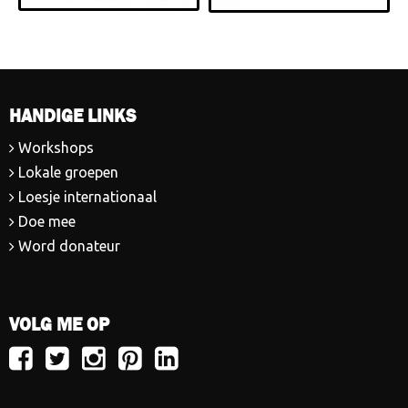
HANDIGE LINKS
Workshops
Lokale groepen
Loesje internationaal
Doe mee
Word donateur
VOLG ME OP
Volg
Volg
Volg
Volg
Volg
Loesje
Loesje
Loesje
Loesje
Loesje