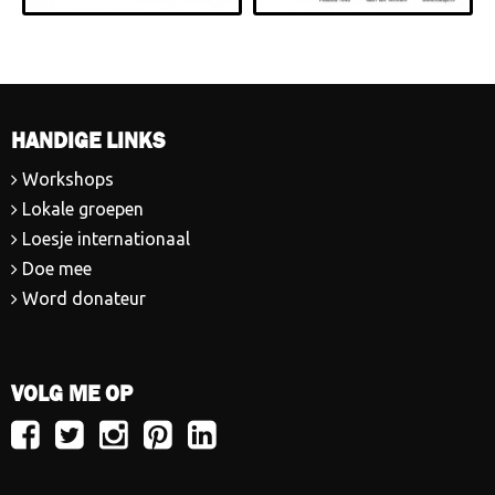
HANDIGE LINKS
Workshops
Lokale groepen
Loesje internationaal
Doe mee
Word donateur
VOLG ME OP
Volg
Volg
Volg
Volg
Volg
Loesje
Loesje
Loesje
Loesje
Loesje