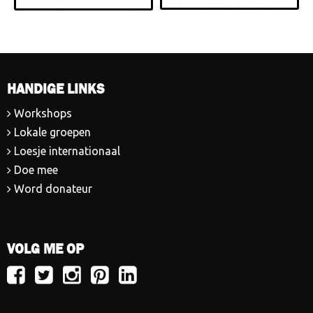
HANDIGE LINKS
Workshops
Lokale groepen
Loesje internationaal
Doe mee
Word donateur
VOLG ME OP
Volg
Volg
Volg
Volg
Volg
Loesje
Loesje
Loesje
Loesje
Loesje