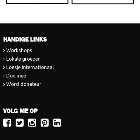
HANDIGE LINKS
Workshops
Lokale groepen
Loesje internationaal
Doe mee
Word donateur
VOLG ME OP
Volg
Volg
Volg
Volg
Volg
Loesje
Loesje
Loesje
Loesje
Loesje