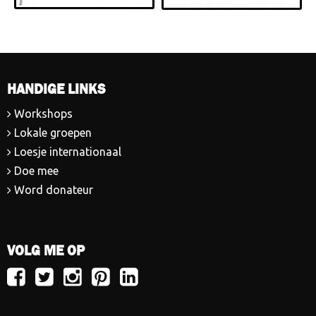
HANDIGE LINKS
Workshops
Lokale groepen
Loesje internationaal
Doe mee
Word donateur
VOLG ME OP
Volg
Volg
Volg
Volg
Volg
Loesje
Loesje
Loesje
Loesje
Loesje