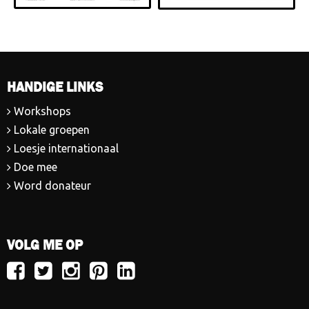
HANDIGE LINKS
Workshops
Lokale groepen
Loesje internationaal
Doe mee
Word donateur
VOLG ME OP
Volg
Volg
Volg
Volg
Volg
Loesje
Loesje
Loesje
Loesje
Loesje