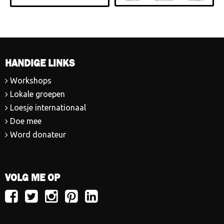
HANDIGE LINKS
Workshops
Lokale groepen
Loesje internationaal
Doe mee
Word donateur
VOLG ME OP
Volg
Volg
Volg
Volg
Volg
Loesje
Loesje
Loesje
Loesje
Loesje