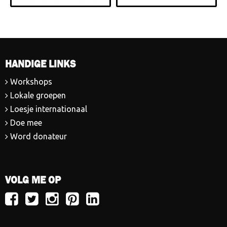
HANDIGE LINKS
Workshops
Lokale groepen
Loesje internationaal
Doe mee
Word donateur
VOLG ME OP
Volg
Volg
Volg
Volg
Volg
Loesje
Loesje
Loesje
Loesje
Loesje