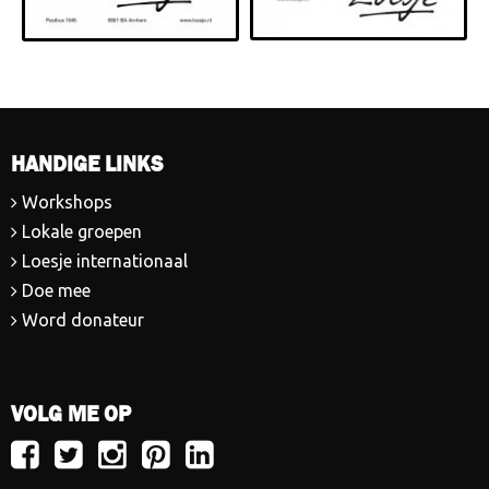
HANDIGE LINKS
Workshops
Lokale groepen
Loesje internationaal
Doe mee
Word donateur
VOLG ME OP
Volg
Volg
Volg
Volg
Volg
Loesje
Loesje
Loesje
Loesje
Loesje