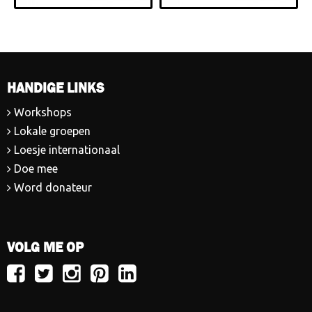
HANDIGE LINKS
Workshops
Lokale groepen
Loesje internationaal
Doe mee
Word donateur
VOLG ME OP
Volg
Volg
Volg
Volg
Volg
Loesje
Loesje
Loesje
Loesje
Loesje