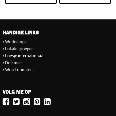
HANDIGE LINKS
Workshops
Lokale groepen
Loesje internationaal
Doe mee
Word donateur
VOLG ME OP
Volg
Volg
Volg
Volg
Volg
Loesje
Loesje
Loesje
Loesje
Loesje