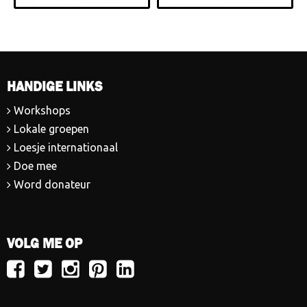
HANDIGE LINKS
Workshops
Lokale groepen
Loesje internationaal
Doe mee
Word donateur
VOLG ME OP
Volg
Volg
Volg
Volg
Volg
Loesje
Loesje
Loesje
Loesje
Loesje