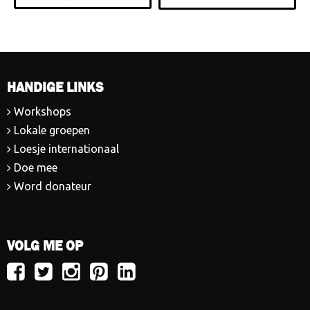
HANDIGE LINKS
Workshops
Lokale groepen
Loesje internationaal
Doe mee
Word donateur
VOLG ME OP
Volg
Volg
Volg
Volg
Volg
Loesje
Loesje
Loesje
Loesje
Loesje