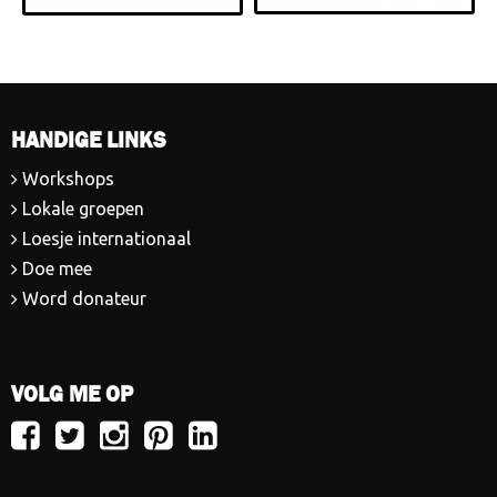
HANDIGE LINKS
Workshops
Lokale groepen
Loesje internationaal
Doe mee
Word donateur
VOLG ME OP
Volg
Volg
Volg
Volg
Volg
Loesje
Loesje
Loesje
Loesje
Loesje