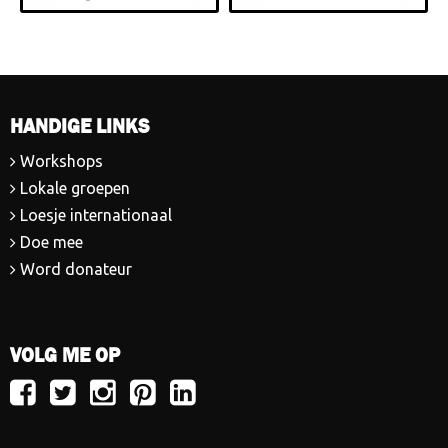
HANDIGE LINKS
Workshops
Lokale groepen
Loesje internationaal
Doe mee
Word donateur
VOLG ME OP
Volg
Volg
Volg
Volg
Volg
Loesje
Loesje
Loesje
Loesje
Loesje