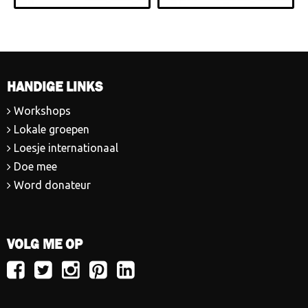
HANDIGE LINKS
Workshops
Lokale groepen
Loesje internationaal
Doe mee
Word donateur
VOLG ME OP
Volg
Volg
Volg
Volg
Volg
Loesje
Loesje
Loesje
Loesje
Loesje