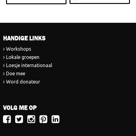
HANDIGE LINKS
Workshops
Lokale groepen
Loesje internationaal
Doe mee
Word donateur
VOLG ME OP
Volg
Volg
Volg
Volg
Volg
Loesje
Loesje
Loesje
Loesje
Loesje