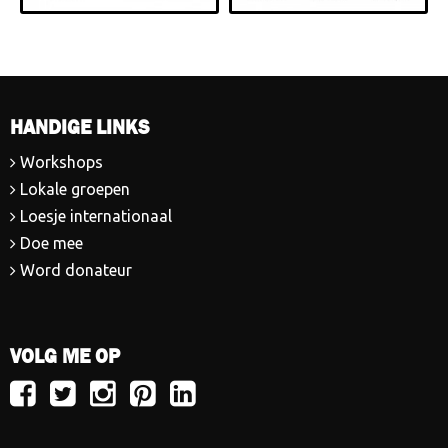
HANDIGE LINKS
Workshops
Lokale groepen
Loesje internationaal
Doe mee
Word donateur
VOLG ME OP
Volg
Volg
Volg
Volg
Volg
Loesje
Loesje
Loesje
Loesje
Loesje