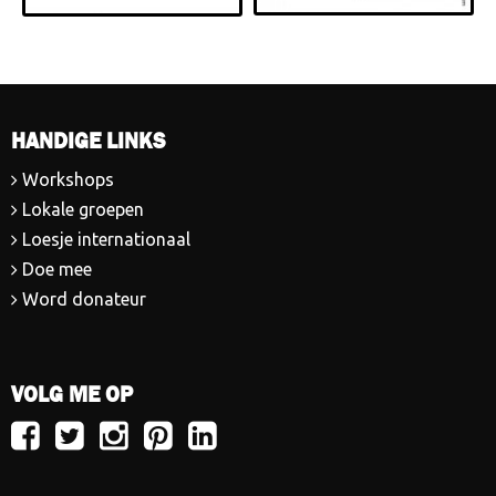
HANDIGE LINKS
Workshops
Lokale groepen
Loesje internationaal
Doe mee
Word donateur
VOLG ME OP
Volg
Volg
Volg
Volg
Volg
Loesje
Loesje
Loesje
Loesje
Loesje