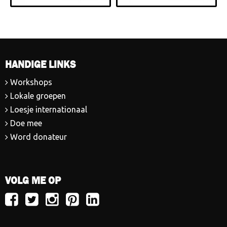
HANDIGE LINKS
Workshops
Lokale groepen
Loesje internationaal
Doe mee
Word donateur
VOLG ME OP
Volg
Volg
Volg
Volg
Volg
Loesje
Loesje
Loesje
Loesje
Loesje