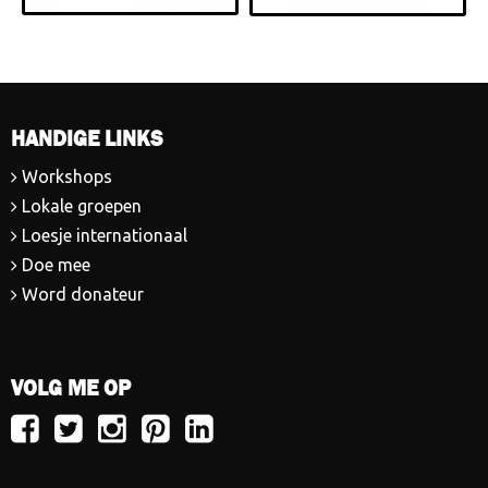
HANDIGE LINKS
Workshops
Lokale groepen
Loesje internationaal
Doe mee
Word donateur
VOLG ME OP
Volg
Volg
Volg
Volg
Volg
Loesje
Loesje
Loesje
Loesje
Loesje