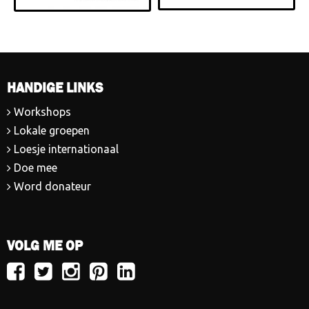
HANDIGE LINKS
Workshops
Lokale groepen
Loesje internationaal
Doe mee
Word donateur
VOLG ME OP
Volg
Volg
Volg
Volg
Volg
Loesje
Loesje
Loesje
Loesje
Loesje