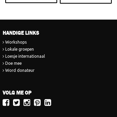
HANDIGE LINKS
Workshops
Lokale groepen
Loesje internationaal
Doe mee
Word donateur
VOLG ME OP
Volg
Volg
Volg
Volg
Volg
Loesje
Loesje
Loesje
Loesje
Loesje