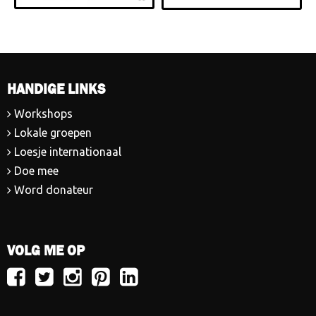
HANDIGE LINKS
Workshops
Lokale groepen
Loesje internationaal
Doe mee
Word donateur
VOLG ME OP
Volg
Volg
Volg
Volg
Volg
Loesje
Loesje
Loesje
Loesje
Loesje