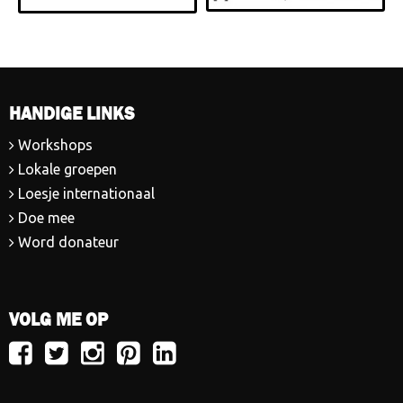
HANDIGE LINKS
Workshops
Lokale groepen
Loesje internationaal
Doe mee
Word donateur
VOLG ME OP
Volg
Volg
Volg
Volg
Volg
Loesje
Loesje
Loesje
Loesje
Loesje