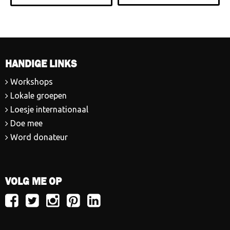
HANDIGE LINKS
Workshops
Lokale groepen
Loesje internationaal
Doe mee
Word donateur
VOLG ME OP
Volg
Volg
Volg
Volg
Volg
Loesje
Loesje
Loesje
Loesje
Loesje