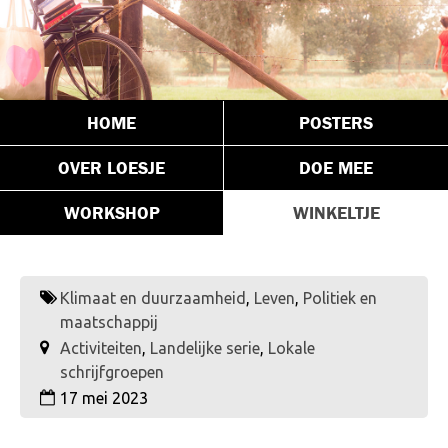
HOME
POSTERS
OVER LOESJE
DOE MEE
WORKSHOP
WINKELTJE
Klimaat en duurzaamheid
,
Leven
,
Politiek en
maatschappij
Activiteiten
,
Landelijke serie
,
Lokale
schrijfgroepen
17 mei 2023