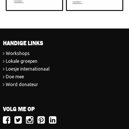
HANDIGE LINKS
Workshops
Lokale groepen
Loesje internationaal
Doe mee
Word donateur
VOLG ME OP
Volg
Volg
Volg
Volg
Volg
Loesje
Loesje
Loesje
Loesje
Loesje