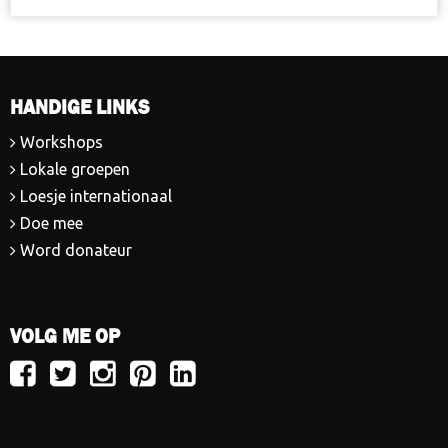
HANDIGE LINKS
Workshops
Lokale groepen
Loesje internationaal
Doe mee
Word donateur
VOLG ME OP
Volg
Volg
Volg
Volg
Volg
Loesje
Loesje
Loesje
Loesje
Loesje
op
op
op
op
op