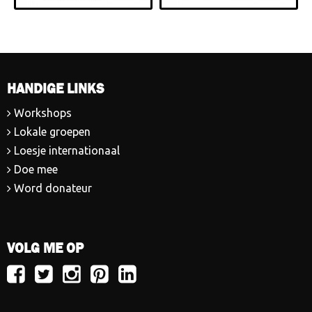
HANDIGE LINKS
Workshops
Lokale groepen
Loesje internationaal
Doe mee
Word donateur
VOLG ME OP
Volg
Volg
Volg
Volg
Volg
Loesje
Loesje
Loesje
Loesje
Loesje