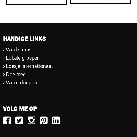
HANDIGE LINKS
Workshops
Lokale groepen
Loesje internationaal
Doe mee
Word donateur
VOLG ME OP
Volg
Volg
Volg
Volg
Volg
Loesje
Loesje
Loesje
Loesje
Loesje