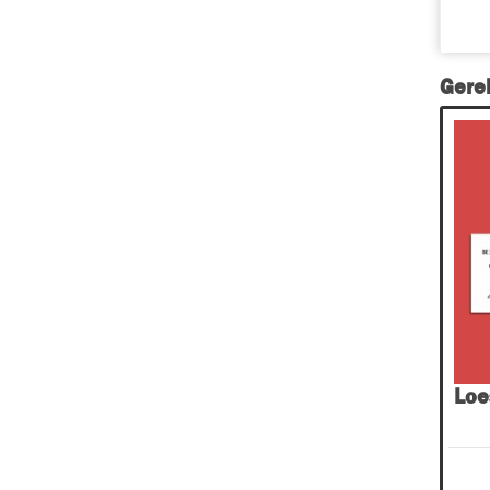
Gere
Loe