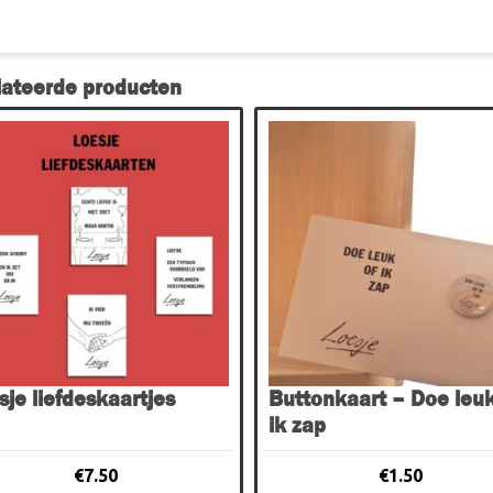
lateerde producten
sje liefdeskaartjes
Buttonkaart – Doe leuk
ik zap
€
7.50
€
1.50