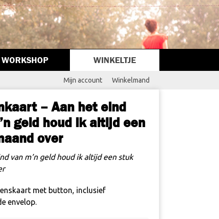
WORKSHOP
WINKELTJE
Mijn account
Winkelmand
nkaart – Aan het eind
n geld houd ik altijd een
maand over
nd van m’n geld houd ik altijd een stuk
er
enskaart met button, inclusief
de envelop.