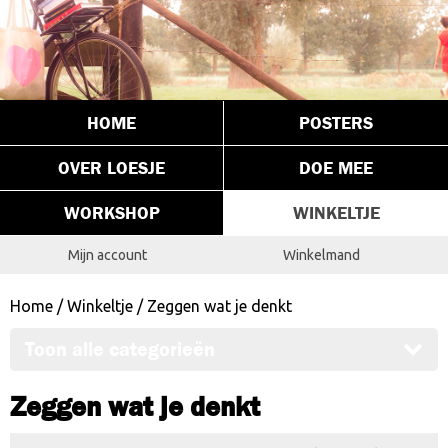
HOME
POSTERS
OVER LOESJE
DOE MEE
WORKSHOP
WINKELTJE
Mijn account
Winkelmand
Home
/
Winkeltje
/ Zeggen wat je denkt
Toon alle categorieën
Zeggen wat je denkt