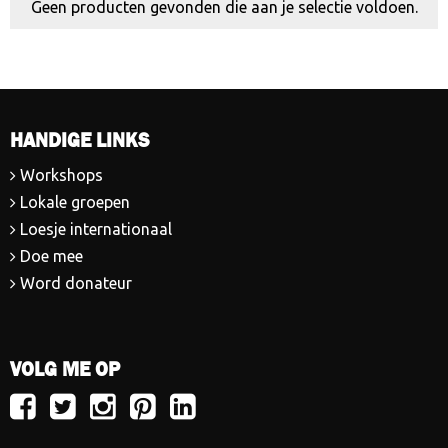
Geen producten gevonden die aan je selectie voldoen.
HANDIGE LINKS
Workshops
Lokale groepen
Loesje internationaal
Doe mee
Word donateur
VOLG ME OP
Volg
Volg
Volg
Volg
Volg
Loesje
Loesje
Loesje
Loesje
Loesje