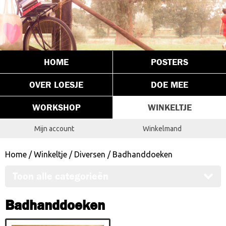
HOME
POSTERS
OVER LOESJE
DOE MEE
WORKSHOP
WINKELTJE
Mijn account
Winkelmand
Home
/
Winkeltje
/
Diversen
/ Badhanddoeken
Toon alle categorieën
Badhanddoeken