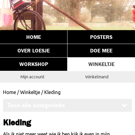
HOME
POSTERS
OVER LOESJE
DOE MEE
WORKSHOP
WINKELTJE
Mijn account
Winkelmand
Home
/
Winkeltje
/ Kleding
Toon alle categorieën
Kleding
Als ik niet meer weet wie ik ben kijk ik even in mijn