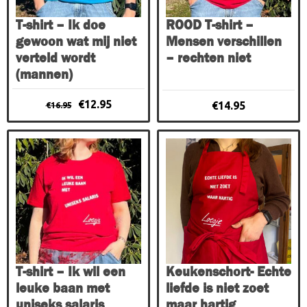
kan
kan
gekozen
gekozen
T-shirt – Ik doe
ROOD T-shirt –
worden
worden
gewoon wat mij niet
Mensen verschillen
op
op
verteld wordt
– rechten niet
de
de
(mannen)
productpagina
productpagina
Oorspronkelijke
Huidige
€
12.95
€
14.95
€
16.95
prijs
prijs
was:
is:
Dit
€16.95.
€12.95.
product
heeft
meerdere
variaties.
Deze
optie
kan
gekozen
T-shirt – Ik wil een
Keukenschort- Echte
worden
leuke baan met
liefde is niet zoet
op
uniseks salaris
maar hartig