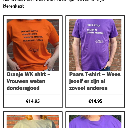
klerenkast
Dit
Dit
product
product
heeft
heeft
meerdere
meerdere
variaties.
variaties.
Deze
Deze
optie
optie
kan
kan
gekozen
gekozen
Oranje WK shirt –
Paars T-shirt – Wees
worden
worden
Vrouwen weten
jezelf er zijn al
op
op
dondersgoed
zoveel anderen
de
de
productpagina
productpagina
€
14.95
€
14.95
Dit
Dit
product
product