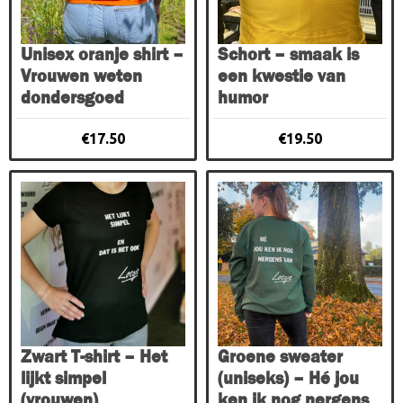
optie
kan
gekozen
Unisex oranje shirt –
Schort – smaak is
worden
Vrouwen weten
een kwestie van
op
dondersgoed
humor
de
productpagina
€
17.50
€
19.50
Dit
Dit
product
product
heeft
heeft
meerdere
meerdere
variaties.
variaties.
Deze
Deze
optie
optie
kan
kan
gekozen
gekozen
Zwart T-shirt – Het
Groene sweater
worden
worden
lijkt simpel
(uniseks) – Hé jou
op
op
(vrouwen)
ken ik nog nergens