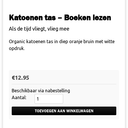
Katoenen tas – Boeken lezen
Als de tijd vliegt, vlieg mee
Organic katoenen tas in diep oranje bruin met witte
opdruk.
€
12.95
Beschikbaar via nabestelling
Katoenen
tas
-
TOEVOEGEN AAN WINKELWAGEN
Boeken
lezen