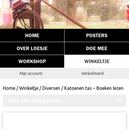
HOME
POSTERS
OVER LOESJE
DOE MEE
WORKSHOP
WINKELTJE
Mijn account
Winkelmand
Home
/
Winkeltje
/
Diversen
/ Katoenen tas – Boeken lezen
Toon alle categorieën