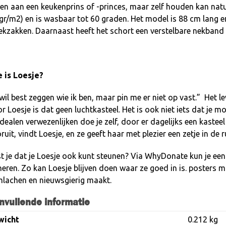
en aan een keukenprins of -princes, maar zelf houden kan natuu
gr/m2) en is wasbaar tot 60 graden. Het model is 88 cm lang e
ekzakken. Daarnaast heeft het schort een verstelbare nekband z
 is Loesje?
 wil best zeggen wie ik ben, maar pin me er niet op vast.”
Het le
r Loesje is dat geen luchtkasteel. Het is ook niet iets dat je m
idealen verwezenlijken doe je zelf, door er dagelijks een kaste
ruit, vindt Loesje, en ze geeft haar met plezier een zetje in de 
t je dat je Loesje ook kunt steunen? Via
WhyDonate
kun je een
eren. Zo kan Loesje blijven doen waar ze goed in is. posters 
mlachen en nieuwsgierig maakt.
nvullende informatie
wicht
0.212 kg