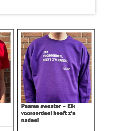
Dit
product
heeft
meerdere
variaties.
Deze
optie
kan
gekozen
worden
op
Paarse sweater – Elk
de
vooroordeel heeft z’n
productpagina
nadeel