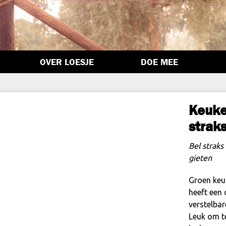
OVER LOESJE
DOE MEE
Keuke
strak
Bel straks
gieten
Groen keu
heeft een
verstelba
Leuk om t