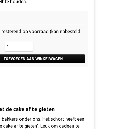
lf te houden.
1 resterend op voorraad (kan nabesteld
Keukenschort
groen
-
TOEVOEGEN AAN WINKELWAGEN
Bel
straks
effe
terug
mam
aantal
et de cake af te gieten
n bakkers onder ons. Het schort heeft een
de cake af te gieten’. Leuk om cadeau te