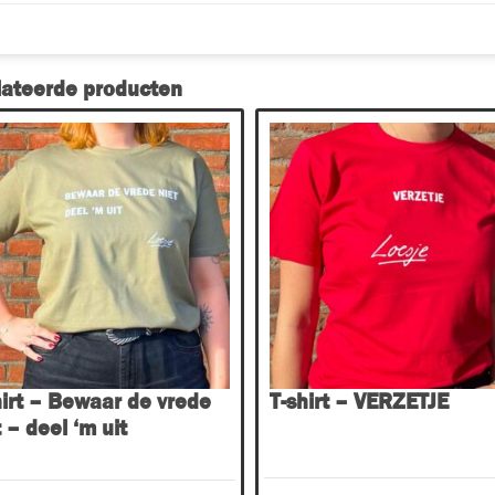
lateerde producten
Dit
ct
product
heeft
ere
meerdere
es.
variaties.
Deze
optie
kan
en
gekozen
n
worden
op
hirt – Bewaar de vrede
T-shirt – VERZETJE
de
 – deel ‘m uit
ctpagina
productpagina