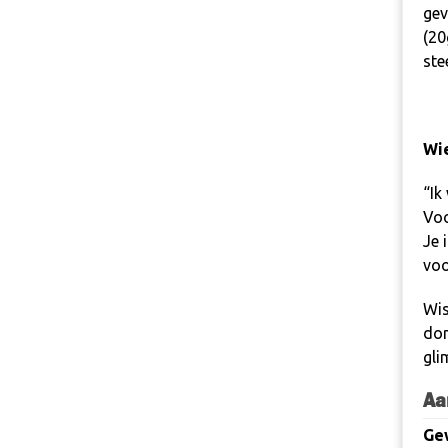
gev
(20
ste
Wie
“
Ik
Voo
Je 
voo
Wis
don
gli
Aa
Ge