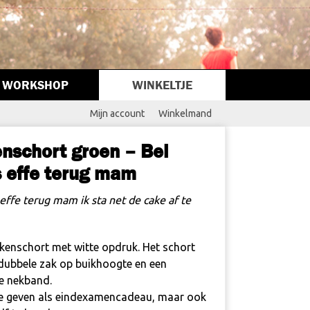
WORKSHOP
WINKELTJE
Mijn account
Winkelmand
nschort groen – Bel
s effe terug mam
 effe terug mam ik sta net de cake af te
kenschort met witte opdruk. Het schort
 dubbele zak op buikhoogte en een
re nekband.
e geven als eindexamencadeau, maar ook