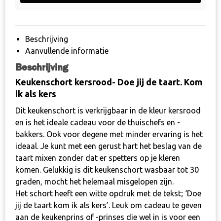
jij
de
taart
Beschrijving
kom
Aanvullende informatie
ik
Beschrijving
als
kers
Keukenschort kersrood- Doe jij de taart. Kom
aantal
ik als kers
Dit keukenschort is verkrijgbaar in de kleur kersrood
en is het ideale cadeau voor de thuischefs en -
bakkers. Ook voor degene met minder ervaring is het
ideaal. Je kunt met een gerust hart het beslag van de
taart mixen zonder dat er spetters op je kleren
komen. Gelukkig is dit keukenschort wasbaar tot 30
graden, mocht het helemaal misgelopen zijn.
Het schort heeft een witte opdruk met de tekst; ‘Doe
jij de taart kom ik als kers’. Leuk om cadeau te geven
aan de keukenprins of -prinses die wel in is voor een