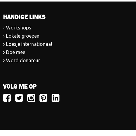
HANDIGE LINKS
Workshops
Lokale groepen
Loesje internationaal
Doe mee
Word donateur
VOLG ME OP
Volg
Volg
Volg
Volg
Volg
Loesje
Loesje
Loesje
Loesje
Loesje
op
op
op
op
op
Facebook
Twitter
Instagram
Pinterest
LinkedIn