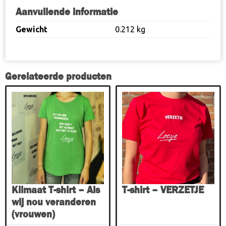
Aanvullende informatie
Gewicht
0.212 kg
Gerelateerde producten
Dit
Dit
product
product
heeft
heeft
meerdere
meerdere
variaties.
variaties.
Deze
Deze
optie
optie
kan
kan
gekozen
gekozen
Klimaat T-shirt – Als
T-shirt – VERZETJE
worden
worden
wij nou veranderen
op
op
(vrouwen)
de
de