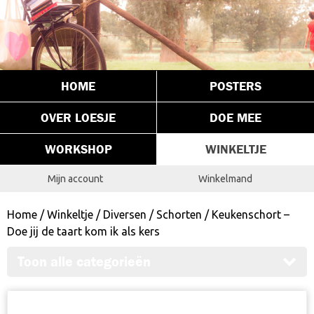
HOME
POSTERS
OVER LOESJE
DOE MEE
WORKSHOP
WINKELTJE
Mijn account
Winkelmand
Home
/
Winkeltje
/
Diversen
/
Schorten
/ Keukenschort –
Doe jij de taart kom ik als kers
Toon alle categorieën