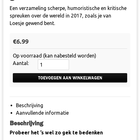
Een verzameling scherpe, humoristische en kritische
spreuken over de wereld in 2017, zoals je van
Loesje gewend bent.
€
6.99
Op voorraad (kan nabesteld worden)
Boekje
-
Probeer
TOEVOEGEN AAN WINKELWAGEN
het
's
wel
Beschrijving
zo
Aanvullende informatie
gek
Beschrijving
te
bedenken
Probeer het ’s wel zo gek te bedenken
aantal