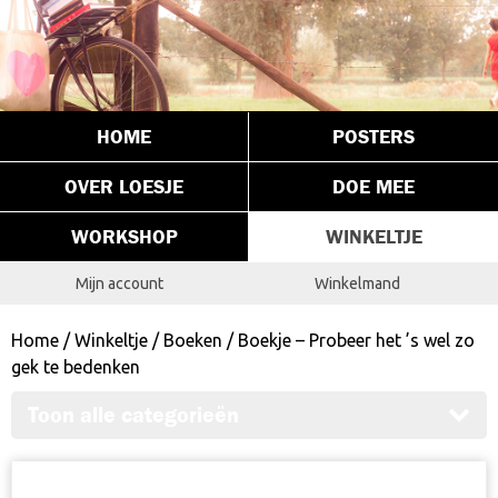
HOME
POSTERS
OVER LOESJE
DOE MEE
WORKSHOP
WINKELTJE
Mijn account
Winkelmand
Home
/
Winkeltje
/
Boeken
/ Boekje – Probeer het ’s wel zo
gek te bedenken
Toon alle categorieën