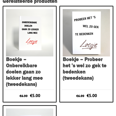
Gerelateerde producten
Boekje –
Boekje – Probeer
Onbereikbare
het ’s wel zo gek te
doelen gaan zo
bedenken
lekker lang mee
(tweedekans)
(tweedekans)
Oorspronkelijke
Huidige
Oorspronkelijke
Huidige
€
5.00
€
5.00
€
6.99
€
6.99
prijs
prijs
prijs
prijs
was:
is:
was:
is:
€6.99.
€5.00.
€6.99.
€5.00.