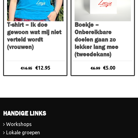
Deze
optie
kan
gekozen
T-shirt – Ik doe
Boekje –
worden
gewoon wat mij niet
Onbereikbare
op
verteld wordt
doelen gaan zo
de
(vrouwen)
lekker lang mee
productpagina
(tweedekans)
Oorspronkelijke
Huidige
Oorspronkelijke
Huidige
€
12.95
€
5.00
€
16.95
€
6.99
prijs
prijs
prijs
prijs
was:
is:
was:
is:
€16.95.
€12.95.
€6.99.
€5.00.
HANDIGE LINKS
Workshops
Lokale groepen