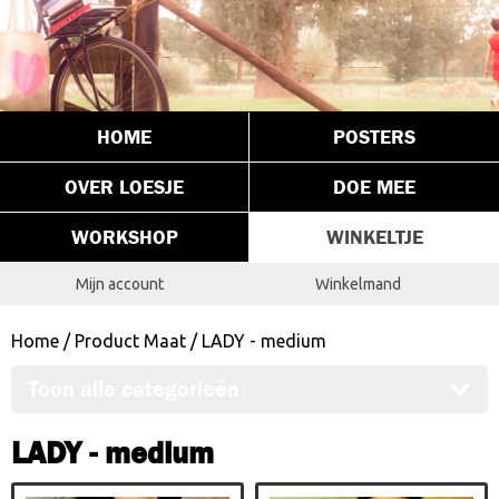
HOME
POSTERS
OVER LOESJE
DOE MEE
WORKSHOP
WINKELTJE
Mijn account
Winkelmand
Home
/ Product Maat / LADY - medium
Toon alle categorieën
LADY - medium
Dit
Dit