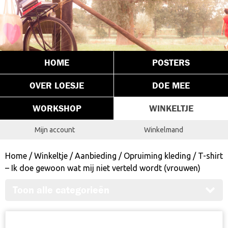
HOME
POSTERS
OVER LOESJE
DOE MEE
WORKSHOP
WINKELTJE
Mijn account
Winkelmand
Home
/
Winkeltje
/
Aanbieding
/
Opruiming kleding
/ T-shirt
– Ik doe gewoon wat mij niet verteld wordt (vrouwen)
Toon alle categorieën