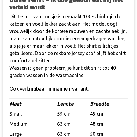
Blauw T-shirt – Ik doe gewoon wat mij niet
wordt
verteld wordt
(vrouwen)
Dit T-shirt van Loesje is gemaakt 100% biologisch
aantal
katoen en voelt lekker zacht aan. Het model oogt
vrouwelijk door de kortere mouwen en zachte neklijn,
maar kan natuurlijk door iedereen gedragen worden,
als je je er maar lekker in voelt. Het shirt is lichtjes
getailleerd. Door de rekbare jersey stof blijft het shirt
comfortabel zitten.
Wassen is geen probleem, je kunt dit shirt tot 40
graden wassen in de wasmachine.
Ook verkrijgbaar in mannen-variant.
Maat
Lengte
Breedte
Small
59 cm
45 cm
Medium
63 cm
48 cm
Large
63 cm
50 cm