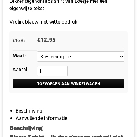
Lekker tegendraads shirt van Loesje met een
eigenwijze tekst.
Vrolijk blauw met witte opdruk.
Oorspronkelijke
Huidige
€
12.95
€
16.95
prijs
prijs
was:
is:
Maat
€16.95.
€12.95.
T-
shirt
-
TOEVOEGEN AAN WINKELWAGEN
Ik
doe
gewoon
Beschrijving
wat
Aanvullende informatie
mij
Beschrijving
niet
verteld