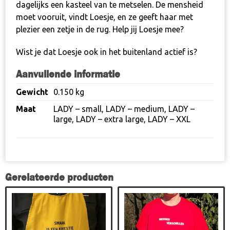
dagelijks een kasteel van te metselen. De mensheid
moet vooruit, vindt Loesje, en ze geeft haar met
plezier een zetje in de rug.
Help jij Loesje mee
?
Wist je dat Loesje ook in het
buitenland
actief is?
Aanvullende informatie
Gewicht
0.150 kg
Maat
LADY – small
,
LADY – medium
,
LADY –
large
,
LADY – extra large
,
LADY – XXL
Gerelateerde producten
Dit
product
heeft
meerdere