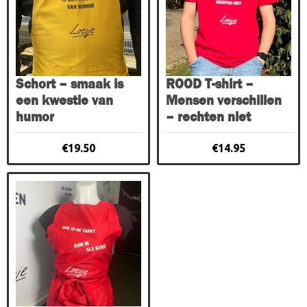
variaties.
Deze
optie
kan
gekozen
Schort – smaak is
ROOD T-shirt –
worden
een kwestie van
Mensen verschillen
op
humor
– rechten niet
de
productpagina
€
19.50
€
14.95