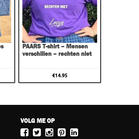
Deze
optie
kan
gekozen
worden
op
es
PAARS T-shirt – Mensen
de
verschillen – rechten niet
productpagina
€
14.95
VOLG ME OP
Volg
Volg
Volg
Volg
Volg