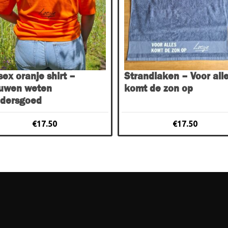
en
n
sex oranje shirt –
Strandlaken – Voor all
uwen weten
komt de zon op
ctpagina
dersgoed
€
17.50
€
17.50