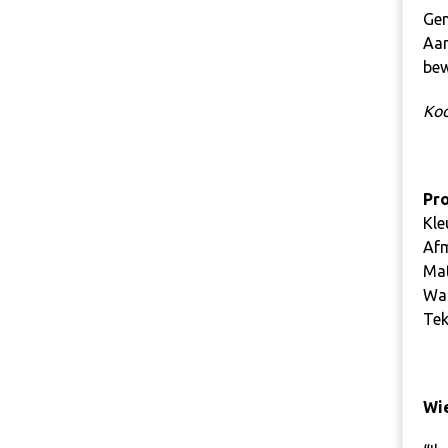
Gem
Aan
bew
Koo
Pro
Kle
Afm
Mat
Was
Tek
Wie