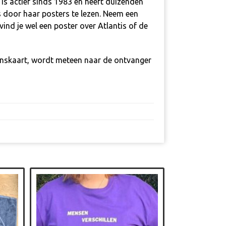
is actief sinds 1983 en heeft duizenden
s door haar posters te lezen. Neem een
nd je wel een poster over Atlantis of de
enskaart, wordt meteen naar de ontvanger
Dit
product
heeft
meerdere
variaties.