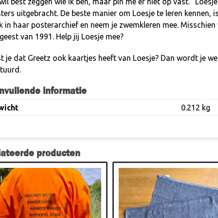
 wil best zeggen wie ik ben, maar pin me er niet op vast.”
Loesje 
ters uitgebracht. De beste manier om Loesje te leren kennen, i
k in haar
posterarchief
en neem je zwemkleren mee. Misschien vi
dgeest van 1991.
Help jij Loesje mee?
t je dat
Greetz
ook kaartjes heeft van Loesje? Dan wordt je w
tuurd.
nvullende informatie
wicht
0.212 kg
lateerde producten
ct
ere
es.