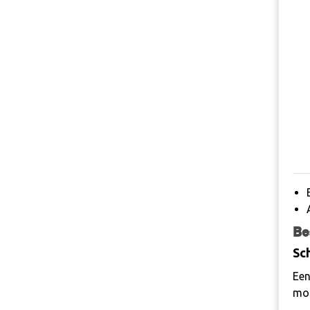
Be
Sc
Een
mos