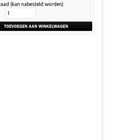
aad (kan nabesteld worden)
Schort
-
smaak
TOEVOEGEN AAN WINKELWAGEN
is
een
kwestie
van
humor
aantal