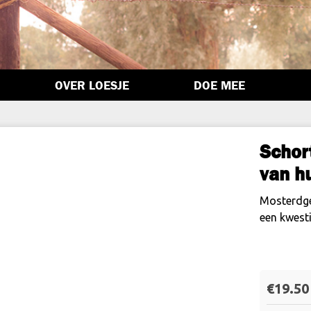
OVER LOESJE
DOE MEE
Schor
van h
Mosterdge
een kwest
€
19.50