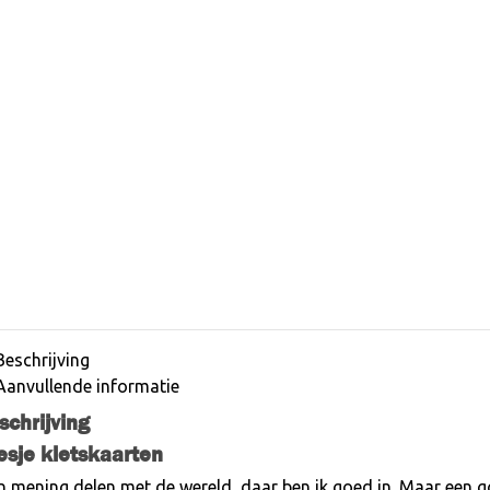
Beschrijving
Aanvullende informatie
schrijving
esje kletskaarten
n mening delen met de wereld, daar ben ik goed in. Maar een 