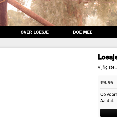
OVER LOESJE
DOE MEE
Loesj
Vijfig ste
€
9.95
Op voorr