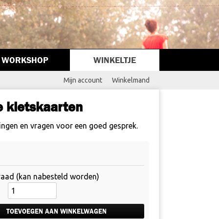
WORKSHOP
WINKELTJE
Mijn account
Winkelmand
e kletskaarten
llingen en vragen voor een goed gesprek.
aad (kan nabesteld worden)
Loesje
kletskaarten
aantal
TOEVOEGEN AAN WINKELWAGEN