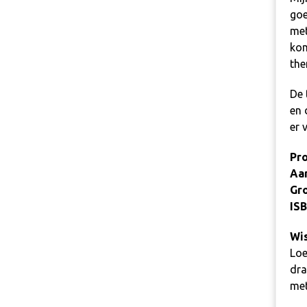
goe
met
kom
the
De 
en 
er 
Pro
Aan
Gro
ISB
Wis
Loe
dra
met