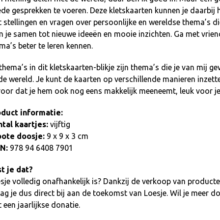
de gesprekken te voeren. Deze kletskaarten kunnen je daarbij help
 stellingen en vragen over persoonlijke en wereldse thema’s d
 je samen tot nieuwe ideeën en mooie inzichten. Ga met vriend
ma’s beter te leren kennen.
thema’s in dit kletskaarten-blikje zijn thema’s die je van mij g
de wereld. Je kunt de kaarten op verschillende manieren inzette
voor dat je hem ook nog eens makkelijk meeneemt, leuk voor je
duct informatie:
tal kaartjes:
vijftig
ote doosje:
9 x 9 x 3 cm
N:
978 94 6408 7901
t je dat?
sje volledig onafhankelijk is? Dankzij de verkoop van produc
ag je dus direct bij aan de toekomst van Loesje. Wil je meer
 een jaarlijkse donatie.