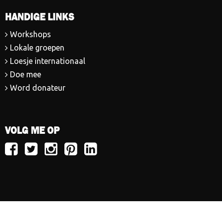
HANDIGE LINKS
Workshops
Lokale groepen
Loesje internationaal
Doe mee
Word donateur
VOLG ME OP
Volg
Volg
Volg
Volg
Volg
Loesje
Loesje
Loesje
Loesje
Loesje
op
op
op
op
op
Facebook
Twitter
Instagram
Pinterest
LinkedIn