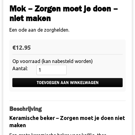
Mok – Zorgen moet je doen –
niet maken
Een ode aan de zorghelden.
€
12.95
Op voorraad (kan nabesteld worden)
Mok
-
Zorgen
TOEVOEGEN AAN WINKELWAGEN
moet
je
doen
Beschrijving
-
Keramische beker – Zorgen moet je doen niet
niet
maken
maken
aantal