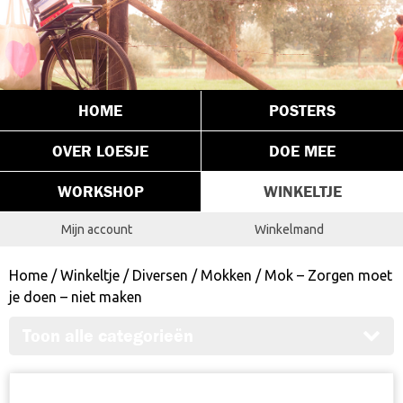
HOME
POSTERS
OVER LOESJE
DOE MEE
WORKSHOP
WINKELTJE
Mijn account
Winkelmand
Home
/
Winkeltje
/
Diversen
/
Mokken
/ Mok – Zorgen moet
je doen – niet maken
Toon alle categorieën