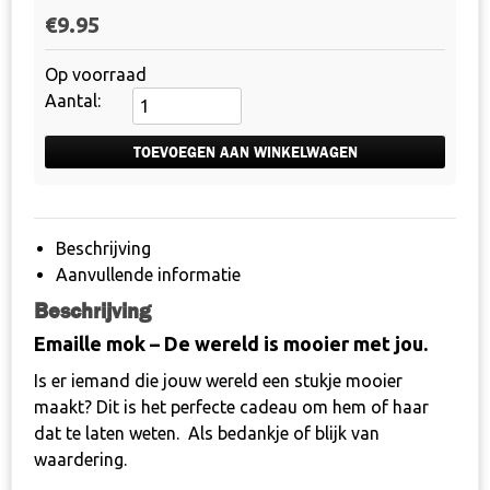
€
9.95
Op voorraad
Emaille
mok
-
TOEVOEGEN AAN WINKELWAGEN
De
wereld
is
Beschrijving
mooier
Aanvullende informatie
met
Beschrijving
jou
aantal
Emaille mok – De wereld is mooier met jou.
Is er iemand die jouw wereld een stukje mooier
maakt? Dit is het perfecte cadeau om hem of haar
dat te laten weten. Als bedankje of blijk van
waardering.