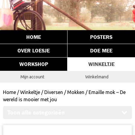
HOME
POSTERS
OVER LOESJE
DOE MEE
WORKSHOP
WINKELTJE
Mijn account
Winkelmand
Home
/
Winkeltje
/
Diversen
/
Mokken
/ Emaille mok – De
wereld is mooier met jou
Toon alle categorieën