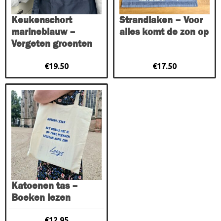
Keukenschort
Strandlaken – Voor
marineblauw –
alles komt de zon op
Vergeten groenten
€
19.50
€
17.50
Katoenen tas –
Boeken lezen
€
12.95